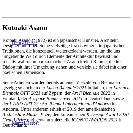
Kotoaki Asano
Kotoaki Asano (*1972) ist ein japanischer Künstler, Architekt,
Georg Gatsas
Designer und Poet. Seine vielseitige Praxis wurzelt in japanischen
Traditionen, die konzeptuell weitergedacht werden, um die uns
umgebende Welt durch Elemente der Architektur bewusst und
sensitiv wahrnehmbar zu machen. Asano kreiert Räume, die im
Dialog mit ihrer Umgebung stehen und versieht sie dabei mit einer
poetischen Dimension.
Seine Arbeiten wurden bereits an einer Vielzahl von Biennalen
gezeigt; so auch an der
Lucca Biennale 2021
in Italien, der
Larnaca
Biennale OFF 2021
auf Zypern, der
Art Ii Biennale 2022
in
Finnland, der
Artspace Bremerhaven 2023
in Deutschland sowie
der
L'AND ART 23 / 5a. Biennal Internacional d'Andorra
in
Andorra. Unter anderem erhielt er 2019 den amerikanischen
Architecture Master Prize
, den koreanischen
K-Design Award 2020
Grand Prize
und gewann zuletzt die
ICONIC AWARDS 2021
in
Marcel Herbst
Deutschland.