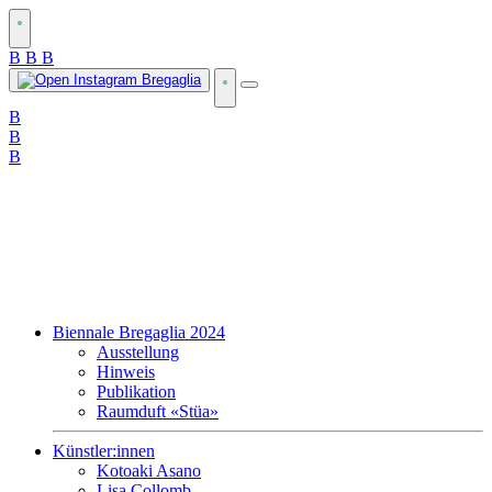
B
B
B
B
B
B
Biennale Bregaglia 2024
Ausstellung
Hinweis
Publikation
Raumduft «Stüa»
Künstler:innen
Kotoaki Asano
Lisa Collomb