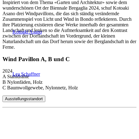
Inspiriert von dem Thema «Garten und Architektur» sowie dem
wunderschönen Ort der Biennale Bregaglia 2024, schuf Kotoaki
Asano drei Windpavillons, die das sich ständig verändernde
Zusammenspiel von Licht und Wind in Bondo reflektieren. Durch
ihre Platzierung existieren diese Werke innerhalb der gesammten
Landschaft und lenken so die Aufmerksamkeit auf den Kontrast
Kotoaki Asano
zwischen der Dorflandschaft im Vordergrund, der kleinen
Naturlandschaft um das Dorf herum sowie der Berglandschaft in der
Ferne.
Wind Pavillon A, B und C
2024
Lea Schaffner
A Stahldrähte
B Nylonfäden, Holz
C Baumwollgewebe, Nylonnetz, Holz
Ausstellungsstandort