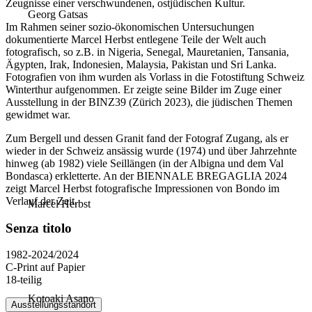
Zeugnisse einer verschwundenen, ostjüdischen Kultur.
Georg Gatsas
Im Rahmen seiner sozio-ökonomischen Untersuchungen
dokumentierte Marcel Herbst entlegene Teile der Welt auch
fotografisch, so z.B. in Nigeria, Senegal, Mauretanien, Tansania,
Ägypten, Irak, Indonesien, Malaysia, Pakistan und Sri Lanka.
Fotografien von ihm wurden als Vorlass in die Fotostiftung Schweiz
Winterthur aufgenommen. Er zeigte seine Bilder im Zuge einer
Ausstellung in der BINZ39 (Zürich 2023), die jüdischen Themen
gewidmet war.
Zum Bergell und dessen Granit fand der Fotograf Zugang, als er
wieder in der Schweiz ansässig wurde (1974) und über Jahrzehnte
hinweg (ab 1982) viele Seillängen (in der Albigna und dem Val
Bondasca) erkletterte. An der BIENNALE BREGAGLIA 2024
zeigt Marcel Herbst fotografische Impressionen von Bondo im
Verlauf der Zeit.
Marcel Herbst
Senza titolo
1982-2024/2024
C-Print auf Papier
18-teilig
Kotoaki Asano
Ausstellungsstandort