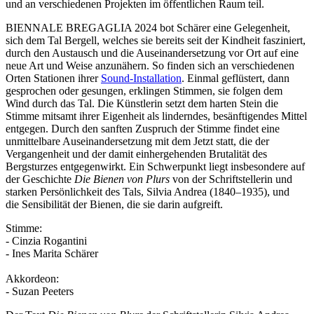
und an verschiedenen Projekten im öffentlichen Raum teil.
BIENNALE BREGAGLIA 2024 bot Schärer eine Gelegenheit,
sich dem Tal Bergell, welches sie bereits seit der Kindheit fasziniert,
durch den Austausch und die Auseinandersetzung vor Ort auf eine
neue Art und Weise anzunähern. So finden sich an verschiedenen
Orten Stationen ihrer
Sound-Installation
. Einmal geflüstert, dann
gesprochen oder gesungen, erklingen Stimmen, sie folgen dem
Wind durch das Tal. Die Künstlerin setzt dem harten Stein die
Stimme mitsamt ihrer Eigenheit als linderndes, besänftigendes Mittel
entgegen. Durch den sanften Zuspruch der Stimme findet eine
unmittelbare Auseinandersetzung mit dem Jetzt statt, die der
Vergangenheit und der damit einhergehenden Brutalität des
Bergsturzes entgegenwirkt. Ein Schwerpunkt liegt insbesondere auf
der Geschichte
Die Bienen von Plurs
von der Schriftstellerin und
starken Persönlichkeit des Tals, Silvia Andrea (1840–1935), und
die Sensibilität der Bienen, die sie darin aufgreift.
Stimme:
- Cinzia Rogantini
- Ines Marita Schärer
Akkordeon:
- Suzan Peeters