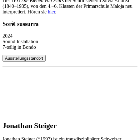
Der Text
Die Bienen von Plurs
der Schriftstellerin Silvia Andrea
(1840–1935), von den 4.–6. Klassen der Primarschule Maloja neu
interpretiert. Hören sie
hier
.
Sorèl sussurra
2024
Sound Installation
7-teilig in Bondo
Ausstellungsstandort
Jonathan Steiger
Jonathan Steiger (*1997) ist ein transdisziplinärer Schweizer