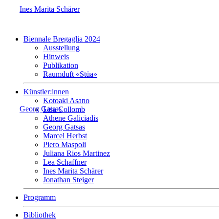
Ines Marita Schärer
Biennale Bregaglia 2024
Ausstellung
Hinweis
Publikation
Raumduft «Stüa»
Künstler:innen
Kotoaki Asano
Georg Gatsas
Lisa Collomb
Athene Galiciadis
Georg Gatsas
Marcel Herbst
Piero Maspoli
Juliana Rios Martinez
Lea Schaffner
Ines Marita Schärer
Jonathan Steiger
Programm
Bibliothek