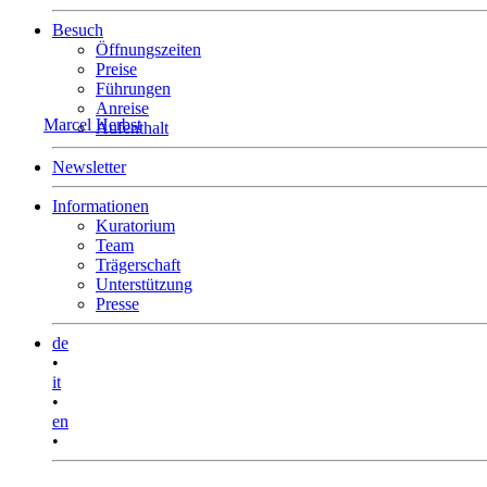
Besuch
Öffnungszeiten
Preise
Führungen
Anreise
Marcel Herbst
Aufenthalt
Newsletter
Informationen
Kuratorium
Team
Trägerschaft
Unterstützung
Presse
de
•
it
•
en
•