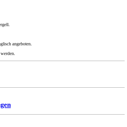
rgell.
nglisch angeboten.
 werden.
ngen