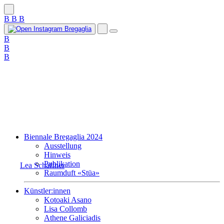
B
B
B
B
B
B
Biennale Bregaglia 2024
Ausstellung
Hinweis
Publikation
Lea Schaffner
Raumduft «Stüa»
Künstler:innen
Kotoaki Asano
Lisa Collomb
Athene Galiciadis