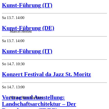
Kunst-Führung (IT)
Sa
13.7.
14:00
Kunst-Führung (DE)
Marcel Herbst
Sa
13.7.
14:00
Kunst-Führung (IT)
So
14.7.
10:30
Konzert Festival da Jazz St. Moritz
So
14.7.
13:00
Vortrag und Ausstellung:
Juliana Rios Martinez
Landschaftsarchitektur – Der