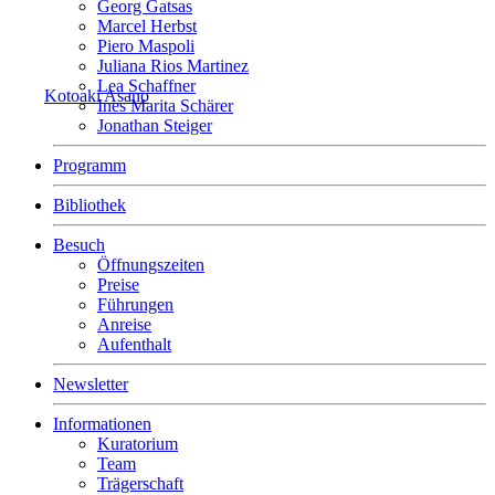
Georg Gatsas
Marcel Herbst
Piero Maspoli
Juliana Rios Martinez
Lea Schaffner
Kotoaki Asano
Ines Marita Schärer
Jonathan Steiger
Programm
Bibliothek
Besuch
Öffnungszeiten
Preise
Führungen
Anreise
Aufenthalt
Newsletter
Informationen
Kuratorium
Team
Trägerschaft