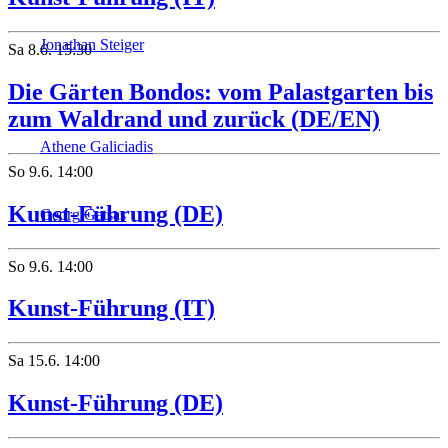
Jonathan Steiger
Sa
8.6.
15:30
Die Gärten Bondos: vom Palastgarten bis
zum Waldrand und zurück (DE/EN)
Athene Galiciadis
So
9.6.
14:00
Kunst-Führung (DE)
Georg Gatsas
So
9.6.
14:00
Kunst-Führung (IT)
Sa
15.6.
14:00
Kunst-Führung (DE)