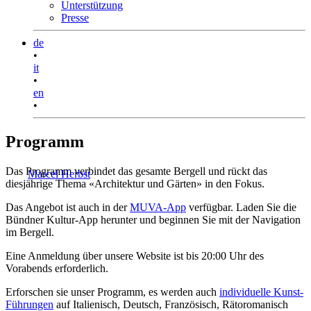
Unterstützung
Presse
de
•
it
•
en
•
Programm
Das Programm verbindet das gesamte Bergell und rückt das
Marcel Herbst
diesjährige Thema «Architektur und Gärten» in den Fokus.
Das Angebot ist auch in der
MUVA-App
verfügbar. Laden Sie die
Bündner Kultur-App herunter und beginnen Sie mit der Navigation
im Bergell.
Eine Anmeldung über unsere Website ist bis 20:00 Uhr des
Vorabends erforderlich.
Erforschen sie unser Programm, es werden auch
individuelle Kunst-
Führungen
auf Italienisch, Deutsch, Französisch, Rätoromanisch