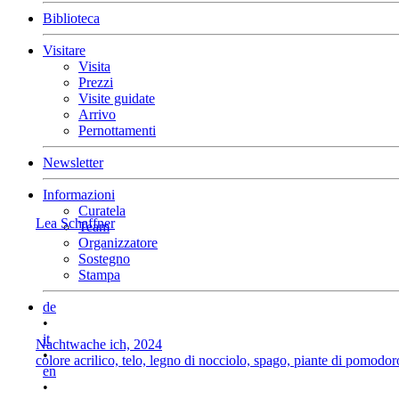
Biblioteca
Visitare
Visita
Prezzi
Visite guidate
Arrivo
Pernottamenti
Newsletter
Informazioni
Curatela
Lea Schaffner
Team
Organizzatore
Sostegno
Stampa
de
•
it
Nachtwache ich, 2024
•
colore acrilico, telo, legno di nocciolo, spago, piante di pomodoro
en
•