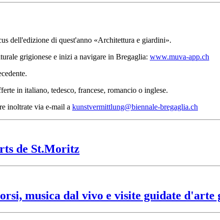
cus dell'edizione di quest'anno «Architettura e giardini».
urale grigionese e inizi a navigare in Bregaglia:
www.muva-app.ch
recedente.
erte in italiano, tedesco, francese, romancio o inglese.
re inoltrate via e-mail a
kunstvermittlung@biennale-bregaglia.ch
s de St.Moritz
rsi, musica dal vivo e visite guidate d'arte 