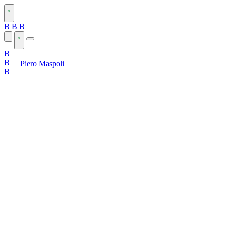
B
B
B
B
B
Piero Maspoli
B