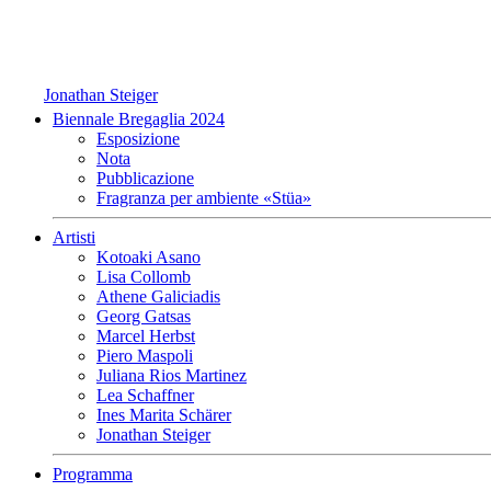
Jonathan Steiger
Biennale Bregaglia 2024
Esposizione
Nota
Pubblicazione
Fragranza per ambiente «Stüa»
Artisti
Kotoaki Asano
Lisa Collomb
Athene Galiciadis
Georg Gatsas
Marcel Herbst
Piero Maspoli
Juliana Rios Martinez
Lea Schaffner
Ines Marita Schärer
Jonathan Steiger
Programma